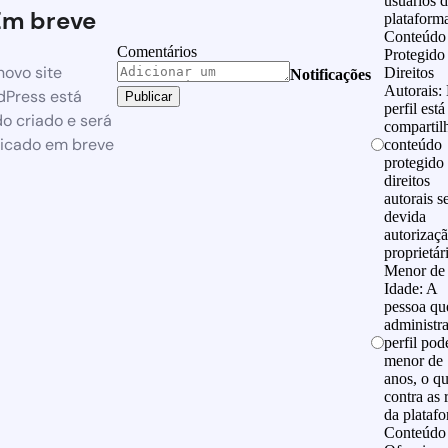
usuários 
Em breve
plataform
Conteúdo
Comentários
Protegido
ovo site
Direitos
Notificações
Autorais:
Press está
Publicar
perfil está
o criado e será
compartil
icado em breve
conteúdo
protegido
direitos
autorais s
devida
autorizaç
proprietár
Menor de
Idade: A
pessoa qu
administra
perfil pod
menor de
anos, o qu
contra as 
da platafo
Conteúdo